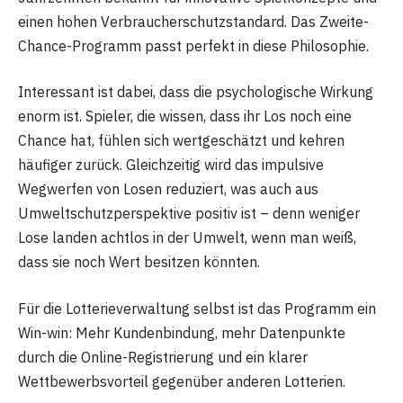
einen hohen Verbraucherschutzstandard. Das Zweite-
Chance-Programm passt perfekt in diese Philosophie.
Interessant ist dabei, dass die psychologische Wirkung
enorm ist. Spieler, die wissen, dass ihr Los noch eine
Chance hat, fühlen sich wertgeschätzt und kehren
häufiger zurück. Gleichzeitig wird das impulsive
Wegwerfen von Losen reduziert, was auch aus
Umweltschutzperspektive positiv ist – denn weniger
Lose landen achtlos in der Umwelt, wenn man weiß,
dass sie noch Wert besitzen könnten.
Für die Lotterieverwaltung selbst ist das Programm ein
Win-win: Mehr Kundenbindung, mehr Datenpunkte
durch die Online-Registrierung und ein klarer
Wettbewerbsvorteil gegenüber anderen Lotterien.