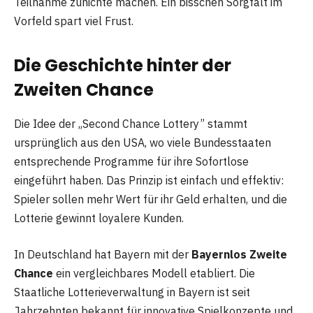
Teilnahme zunichte machen. Ein bisschen Sorgfalt im
Vorfeld spart viel Frust.
Die Geschichte hinter der
Zweiten Chance
Die Idee der „Second Chance Lottery” stammt
ursprünglich aus den USA, wo viele Bundesstaaten
entsprechende Programme für ihre Sofortlose
eingeführt haben. Das Prinzip ist einfach und effektiv:
Spieler sollen mehr Wert für ihr Geld erhalten, und die
Lotterie gewinnt loyalere Kunden.
In Deutschland hat Bayern mit der
Bayernlos Zweite
Chance
ein vergleichbares Modell etabliert. Die
Staatliche Lotterieverwaltung in Bayern ist seit
Jahrzehnten bekannt für innovative Spielkonzepte und