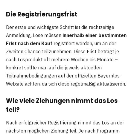
Die Registrierungsfrist
Der erste und wichtigste Schritt ist die rechtzeitige
Anmeldung. Lose müssen
innerhalb einer bestimmten
Frist nach dem Kauf
registriert werden, um an der
Zweiten Chance teilzunehmen. Diese Frist beträgt je
nach Losprodukt oft mehrere Wochen bis Monate –
konkret sollte man auf die jeweils aktuellen
Teilnahmebedingungen auf der offiziellen Bayernlos-
Website achten, da sich diese regelmäßig aktualisieren.
Wie viele Ziehungen nimmt das Los
teil?
Nach erfolgreicher Registrierung nimmt das Los an der
nächsten möglichen Ziehung teil. Je nach Programm