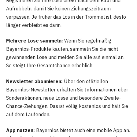
Registrieren Sie Ihre Lose direkt nach dem Kauf und
Aufrubbeln, damit Sie keinen Ziehungszeitraum
verpassen. Je früher das Los in der Trommel ist, desto
länger verbleibt es darin.
Mehrere Lose sammeln:
Wenn Sie regelmäßig
Bayernlos-Produkte kaufen, sammeln Sie die nicht
gewinnenden Lose und melden Sie alle auf einmal an.
So steigt Ihre Gesamtchance erheblich.
Newsletter abonnieren:
Über den offiziellen
Bayernlos-Newsletter erhalten Sie Informationen über
Sonderaktionen, neue Losse und besondere Zweite-
Chance-Ziehungen. Das ist völlig kostenlos und hält Sie
auf dem Laufenden.
App nutzen:
Bayernlos bietet auch eine mobile App an.