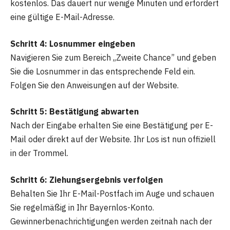
kostenlos. Das dauert nur wenige Minuten und erfordert
eine gültige E-Mail-Adresse.
Schritt 4: Losnummer eingeben
Navigieren Sie zum Bereich „Zweite Chance” und geben
Sie die Losnummer in das entsprechende Feld ein.
Folgen Sie den Anweisungen auf der Website.
Schritt 5: Bestätigung abwarten
Nach der Eingabe erhalten Sie eine Bestätigung per E-
Mail oder direkt auf der Website. Ihr Los ist nun offiziell
in der Trommel.
Schritt 6: Ziehungsergebnis verfolgen
Behalten Sie Ihr E-Mail-Postfach im Auge und schauen
Sie regelmäßig in Ihr Bayernlos-Konto.
Gewinnerbenachrichtigungen werden zeitnah nach der