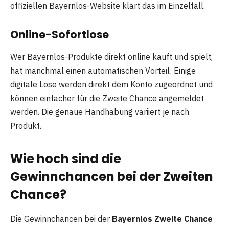
offiziellen Bayernlos-Website klärt das im Einzelfall.
Online-Sofortlose
Wer Bayernlos-Produkte direkt online kauft und spielt,
hat manchmal einen automatischen Vorteil: Einige
digitale Lose werden direkt dem Konto zugeordnet und
können einfacher für die Zweite Chance angemeldet
werden. Die genaue Handhabung variiert je nach
Produkt.
Wie hoch sind die
Gewinnchancen bei der Zweiten
Chance?
Die Gewinnchancen bei der
Bayernlos Zweite Chance