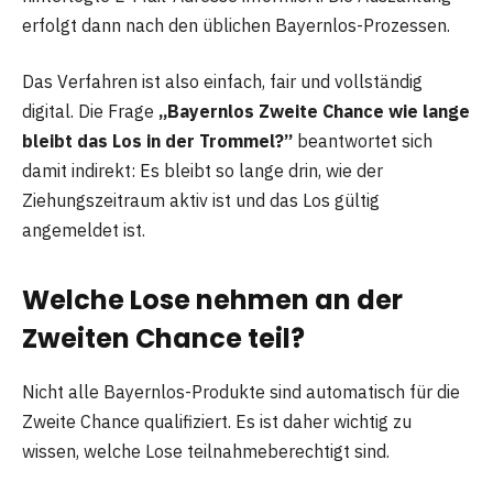
erfolgt dann nach den üblichen Bayernlos-Prozessen.
Das Verfahren ist also einfach, fair und vollständig
digital. Die Frage
„Bayernlos Zweite Chance wie lange
bleibt das Los in der Trommel?”
beantwortet sich
damit indirekt: Es bleibt so lange drin, wie der
Ziehungszeitraum aktiv ist und das Los gültig
angemeldet ist.
Welche Lose nehmen an der
Zweiten Chance teil?
Nicht alle Bayernlos-Produkte sind automatisch für die
Zweite Chance qualifiziert. Es ist daher wichtig zu
wissen, welche Lose teilnahmeberechtigt sind.