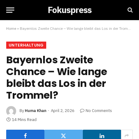
Fokuspress
Home
»
Bayernlos Zweite Chance – Wie lange bleibt das Los in der Trommel?
UNTERHALTUNG
Bayernlos Zweite
Chance – Wie lange
bleibt das Los in der
Trommel?
By
Huma Khan
April 2, 2026
No Comments
14 Mins Read