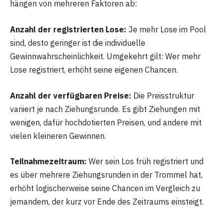
hängen von mehreren Faktoren ab:
Anzahl der registrierten Lose:
Je mehr Lose im Pool
sind, desto geringer ist die individuelle
Gewinnwahrscheinlichkeit. Umgekehrt gilt: Wer mehr
Lose registriert, erhöht seine eigenen Chancen.
Anzahl der verfügbaren Preise:
Die Preisstruktur
variiert je nach Ziehungsrunde. Es gibt Ziehungen mit
wenigen, dafür hochdotierten Preisen, und andere mit
vielen kleineren Gewinnen.
Teilnahmezeitraum:
Wer sein Los früh registriert und
es über mehrere Ziehungsrunden in der Trommel hat,
erhöht logischerweise seine Chancen im Vergleich zu
jemandem, der kurz vor Ende des Zeitraums einsteigt.