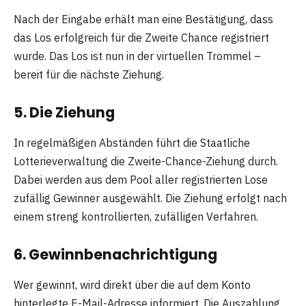
Nach der Eingabe erhält man eine Bestätigung, dass
das Los erfolgreich für die Zweite Chance registriert
wurde. Das Los ist nun in der virtuellen Trommel –
bereit für die nächste Ziehung.
5. Die Ziehung
In regelmäßigen Abständen führt die Staatliche
Lotterieverwaltung die Zweite-Chance-Ziehung durch.
Dabei werden aus dem Pool aller registrierten Lose
zufällig Gewinner ausgewählt. Die Ziehung erfolgt nach
einem streng kontrollierten, zufälligen Verfahren.
6. Gewinnbenachrichtigung
Wer gewinnt, wird direkt über die auf dem Konto
hinterlegte E-Mail-Adresse informiert. Die Auszahlung