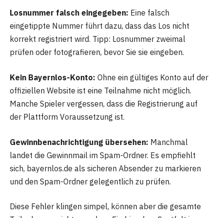
Losnummer falsch eingegeben:
Eine falsch
eingetippte Nummer führt dazu, dass das Los nicht
korrekt registriert wird. Tipp: Losnummer zweimal
prüfen oder fotografieren, bevor Sie sie eingeben.
Kein Bayernlos-Konto:
Ohne ein gültiges Konto auf der
offiziellen Website ist eine Teilnahme nicht möglich.
Manche Spieler vergessen, dass die Registrierung auf
der Plattform Voraussetzung ist.
Gewinnbenachrichtigung übersehen:
Manchmal
landet die Gewinnmail im Spam-Ordner. Es empfiehlt
sich, bayernlos.de als sicheren Absender zu markieren
und den Spam-Ordner gelegentlich zu prüfen.
Diese Fehler klingen simpel, können aber die gesamte