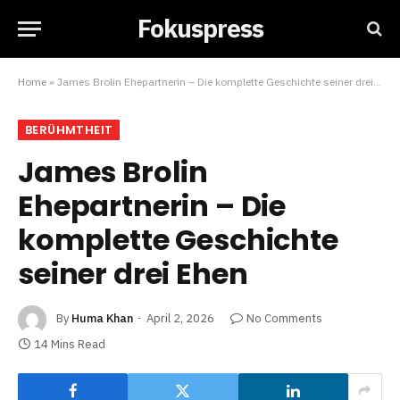
Fokuspress
Home
»
James Brolin Ehepartnerin – Die komplette Geschichte seiner drei Ehen
BERÜHMTHEIT
James Brolin
Ehepartnerin – Die
komplette Geschichte
seiner drei Ehen
By
Huma Khan
April 2, 2026
No Comments
14 Mins Read