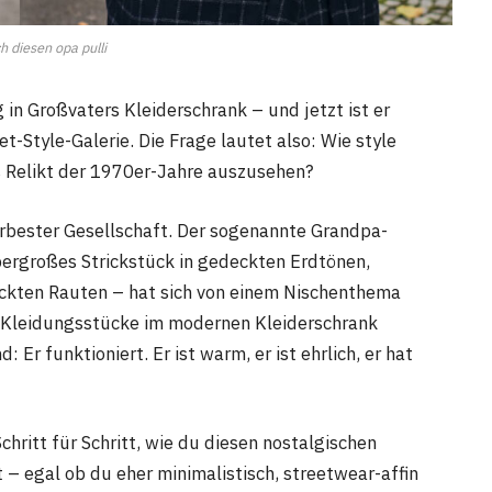
ch diesen opa pulli
 in Großvaters Kleiderschrank – und jetzt ist er
et-Style-Galerie. Die Frage lautet also: Wie style
es Relikt der 1970er-Jahre auszusehen?
llerbester Gesellschaft. Der sogenannte Grandpa-
bergroßes Strickstück in gedeckten Erdtönen,
ickten Rauten – hat sich von einem Nischenthema
n Kleidungsstücke im modernen Kleiderschrank
Er funktioniert. Er ist warm, er ist ehrlich, er hat
hritt für Schritt, wie du diesen nostalgischen
t – egal ob du eher minimalistisch, streetwear-affin