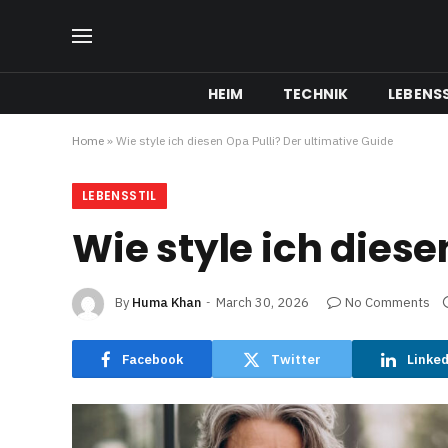
HEIM
TECHNIK
LEBENSS
Home
»
Wie style ich diesen Opa Pulli? Der ultimative Guide
LEBENSSTIL
Wie style ich diese
By
Huma Khan
March 30, 2026
No Comments
Facebook
Twitter
Linke