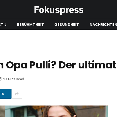
Fokuspress
TIL
BERÜHMTHEIT
GESUNDHEIT
NACHRICHTE
n Opa Pulli? Der ultima
13 Mins Read
dIn