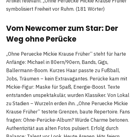
Artikel relevant. „Ohne Peruecke Mickie Krause Früher“
symbolisiert Freiheit vor Ruhm. (181 Wörter)
Vom Newcomer zum Star: Der
Weg ohne Perücke
„Ohne Peruecke Mickie Krause Früher“ steht für harte
Anfänge: Michael in 80ern/90ern, Bands, Gigs,
Ballermann-Boom. Kurzes Haar passte zu Fußball,
Jobs, Träumen – kein Extravagantes. Perücke kam mit
Mickie-Figur: Maske für Spaß, Energie-Boost. Texte
entstanden unspektakulär, wurden Klassiker. Von Lokal
zu Stadien – Wurzeln erden ihn. „Ohne Peruecke Mickie
Krause Früher“ testete Grenzen, baute Repertoire. Fans
fragen: Ohne-Perücke-Album? Würde Charme betonen.
Authentizität aus alten Fotos pulsiert. Erfolg durch
Balance: Talent vor Look. Heute Arenen, Hits feiern