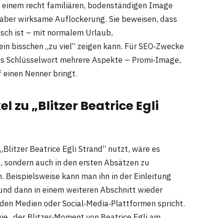
it einem recht familiären, bodenständigen Image
e, aber wirksame Auflockerung. Sie beweisen, dass
sch ist – mit normalem Urlaub,
ein bisschen „zu viel“ zeigen kann. Für SEO‑Zwecke
iges Schlüsselwort mehrere Aspekte – Promi‑Image,
 einen Nenner bringt.
 zu „Blitzer Beatrice Egli
„Blitzer Beatrice Egli Strand“ nutzt, wäre es
en, sondern auch in den ersten Absätzen zu
. Beispielsweise kann man ihn in der Einleitung
 und dann in einem weiteren Abschnitt wieder
den Medien oder Social‑Media‑Plattformen spricht.
ie „der Blitzer‑Moment von Beatrice Egli am