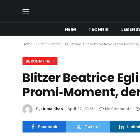
HEIM
TECHNIK
LEBENSS
Home
»
Blitzer Beatrice Egli Strand: Der sommerliche Promi‑Moment,
BERÜHMTHEIT
Blitzer Beatrice Eg
Promi‑Moment, der
By
Huma Khan
April 27, 2026
No Comments
Facebook
Twitter
Linke