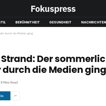
Fokuspress
TIL
BERÜHMTHEIT
GESUNDHEIT
NACHRICHTE
 der durch die Medien ging
li Strand: Der sommerli
 durch die Medien gin
8 Mins Read
dIn