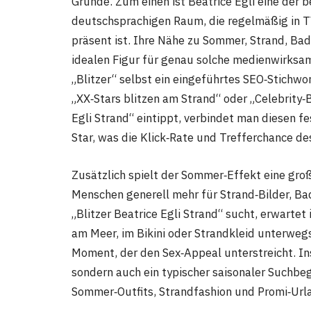
Gründe. Zum einen ist Beatrice Egli eine der
deutschsprachigen Raum, die regelmäßig in
präsent ist. Ihre Nähe zu Sommer, Strand, Bad
idealen Figur für genau solche medienwirksa
„Blitzer“ selbst ein eingeführtes SEO‑Stichwort
„XX‑Stars blitzen am Strand“ oder „Celebrity‑
Egli Strand“ eintippt, verbindet man diesen f
Star, was die Klick‑Rate und Trefferchance de
Zusätzlich spielt der Sommer‑Effekt eine gro
Menschen generell mehr für Strand‑Bilder, B
„Blitzer Beatrice Egli Strand“ sucht, erwartet 
am Meer, im Bikini oder Strandkleid unterwegs
Moment, der den Sex‑Appeal unterstreicht. Ins
sondern auch ein typischer saisonaler Suchbegr
Sommer‑Outfits, Strandfashion und Promi‑Url