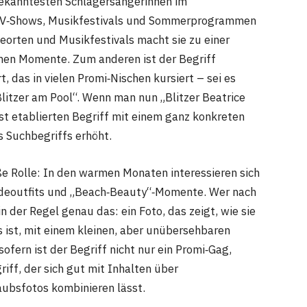
 bekanntesten Schlagersängerinnen im
 TV‑Shows, Musikfestivals und Sommerprogrammen
eorten und Musikfestivals macht sie zu einer
men Momente. Zum anderen ist der Begriff
, das in vielen Promi‑Nischen kursiert – sei es
Blitzer am Pool“. Wenn man nun „Blitzer Beatrice
est etablierten Begriff mit einem ganz konkreten
s Suchbegriffs erhöht.
ße Rolle: In den warmen Monaten interessieren sich
adeoutfits und „Beach‑Beauty“‑Momente. Wer nach
in der Regel genau das: ein Foto, das zeigt, wie sie
 ist, mit einem kleinen, aber unübersehbaren
ofern ist der Begriff nicht nur ein Promi‑Gag,
iff, der sich gut mit Inhalten über
aubsfotos kombinieren lässt.