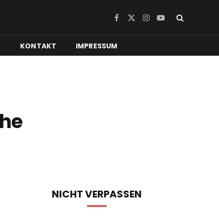
Facebook
X
Instagram
YouTube
(Twitter)
N
KONTAKT
IMPRESSUM
che
g
NICHT VERPASSEN