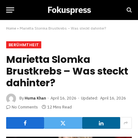
Fokuspress
Home
»
Marietta Slomka Brustkrebs – Was steckt dahinter?
BERÜHMTHEIT
Marietta Slomka
Brustkrebs – Was steckt
dahinter?
By
Huma Khan
April 16, 2026
Updated:
April 16, 2026
No Comments
12 Mins Read