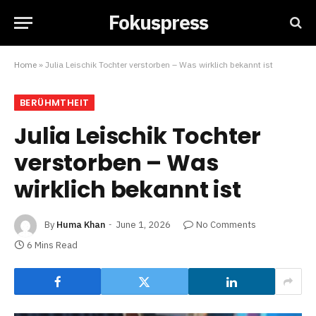
Fokuspress
Home
»
Julia Leischik Tochter verstorben – Was wirklich bekannt ist
BERÜHMTHEIT
Julia Leischik Tochter
verstorben – Was
wirklich bekannt ist
By
Huma Khan
June 1, 2026
No Comments
6 Mins Read