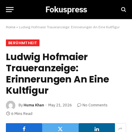
Fokuspress
Home
»
Ludwig Hofmaier Traueranzeige: Erinnerungen An Eine Kultfigur
BERÜHMTHEIT
Ludwig Hofmaier
Traueranzeige:
Erinnerungen An Eine
Kultfigur
By
Huma Khan
May 21, 2026
No Comments
6 Mins Read