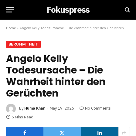
Fokuspress
Home
»
Angelo Kelly Todesursache – Die Wahrheit hinter den Gerüchten
BERÜHMTHEIT
Angelo Kelly
Todesursache – Die
Wahrheit hinter den
Gerüchten
By
Huma Khan
May 19, 2026
No Comments
6 Mins Read