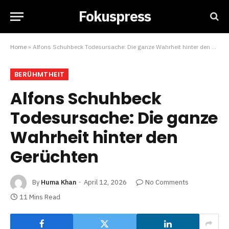
Fokuspress
Home
»
Alfons Schuhbeck Todesursache: Die ganze Wahrheit hinter den Gerüchten
BERÜHMTHEIT
Alfons Schuhbeck
Todesursache: Die ganze
Wahrheit hinter den
Gerüchten
By
Huma Khan
April 12, 2026
No Comments
11 Mins Read