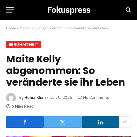
Fokuspress
Home
»
Maite Kelly abgenommen: So veränderte sie ihr Leben
BERÜHMTHEIT
Maite Kelly
abgenommen: So
veränderte sie ihr Leben
By
Huma Khan
July 8, 2026
No Comments
6 Mins Read