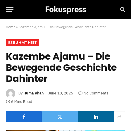
Fokuspress
Home
»
Kazembe Ajamu – Die Bewegende Geschichte Dahinter
BERÜHMTHEIT
Kazembe Ajamu – Die
Bewegende Geschichte
Dahinter
By
Huma Khan
June 18, 2026
No Comments
6 Mins Read