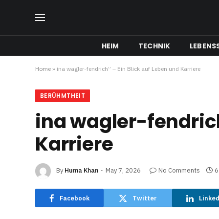
HEIM
TECHNIK
LEBENSS
Home
»
ina wagler-fendrich” – Ein Blick auf Leben und Karriere
BERÜHMTHEIT
ina wagler-fendrich
Karriere
By
Huma Khan
May 7, 2026
No Comments
6
Facebook
Twitter
Linke