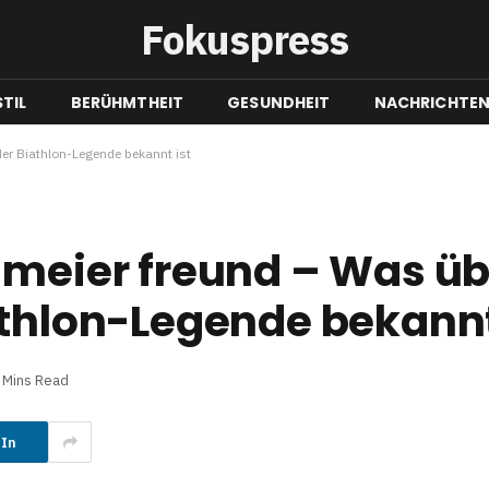
Fokuspress
TIL
BERÜHMTHEIT
GESUNDHEIT
NACHRICHTE
der Biathlon-Legende bekannt ist
lmeier freund – Was üb
athlon-Legende bekannt
 Mins Read
dIn