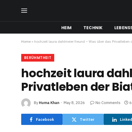
HEIM
TECHNIK
LEBENSS
Home
»
hochzeit laura dahlmeier freund – Was über das Privatleben 
BERÜHMTHEIT
hochzeit laura dah
Privatleben der Bi
By
Huma Khan
May 8, 2026
No Comments
6
Facebook
Twitter
Linke