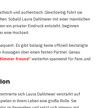
hisch und authentisch. Gleichzeitig führt sie
hen. Sobald Laura Dahlmeier mit einer männlichen
en ein privater Eindruck entsteht, beginnen
r eine Hochzeit.
quent. Es gibt bislang keine offiziell bestätigte
e Aussagen über einen festen Partner. Genau
ahlmeier freund
” weiterhin spannend für Fans und
lon
ntrierte sich Laura Dahlmeier verstärkt auf
ielen in ihrem Leben eine große Rolle. Sie
rtin im Fernsehen und setzt sich intensiv mit