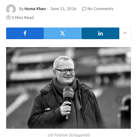
By
Huma Khan
June 11, 2026
No Comments
5 Mins Read
Ulli Potofski Schlaganfall