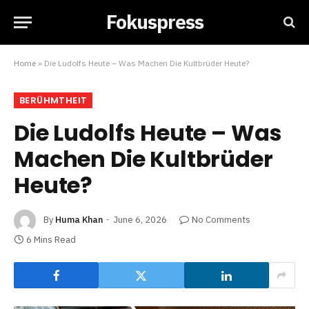
Fokuspress
Home
»
Die Ludolfs Heute – Was Machen Die Kultbrüder Heute?
BERÜHMTHEIT
Die Ludolfs Heute – Was
Machen Die Kultbrüder
Heute?
By
Huma Khan
June 6, 2026
No Comments
6 Mins Read