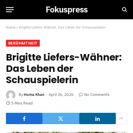
Fokuspress
Home
»
Brigitte Liefers-Wähner: Das Leben der Schauspielerin
BERÜHMTHEIT
Brigitte Liefers-Wähner:
Das Leben der
Schauspielerin
By
Huma Khan
April 26, 2026
No Comments
5 Mins Read