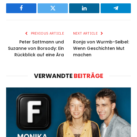
Facebook
Twitter
LinkedIn
Telegram
PREVIOUS ARTICLE
NEXT ARTICLE
Peter Sattmann und
Ronja von Wurmb-Seibel:
Suzanne von Borsody: Ein
Wenn Geschichten Mut
Rückblick auf eine Ära
machen
VERWANDTE
BEITRÄGE