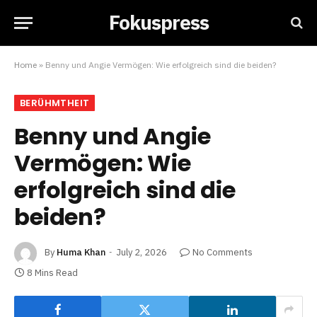
Fokuspress
Home
»
Benny und Angie Vermögen: Wie erfolgreich sind die beiden?
BERÜHMTHEIT
Benny und Angie
Vermögen: Wie
erfolgreich sind die
beiden?
By
Huma Khan
July 2, 2026
No Comments
8 Mins Read