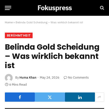
Fokuspress
Home
»
Belinda Gold Scheidung – Was wirklich bekannt ist
BERÜHMTHEIT
Belinda Gold Scheidung
– Was wirklich bekannt
ist
By
Huma Khan
May 24, 2026
No Comments
6 Mins Read